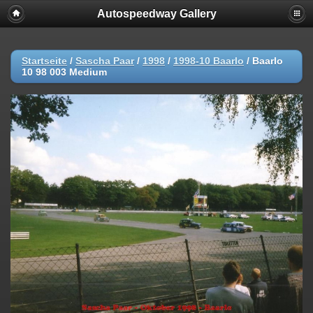
Autospeedway Gallery
Startseite
/
Sascha Paar
/
1998
/
1998-10 Baarlo
/
Baarlo
10 98 003 Medium