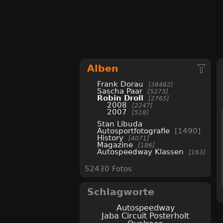
Alben
Frank Dorau
38482
Sascha Paar
5273
Robin Droll
2765
2008
2247
2007
518
Stan Libuda
Autosportfotografie
1490
History
4071
Magazine
186
Autospeedway Klassen
163
52430 Fotos
Schlagworte
Autospeedway
Jaba Circuit Posterholt