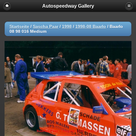
Autospeedway Gallery
Startseite
/
Sascha Paar
/
1998
/
1998-08 Baarlo
/
Baarlo
08 98 016 Medium