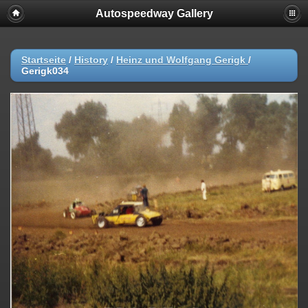
Autospeedway Gallery
Startseite
/
History
/
Heinz und Wolfgang Gerigk
/
Gerigk034