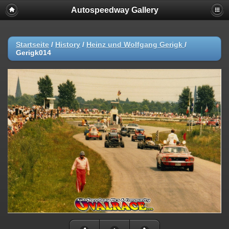
Autospeedway Gallery
Startseite
/
History
/
Heinz und Wolfgang Gerigk
/
Gerigk014