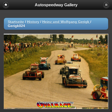
Autospeedway Gallery
Startseite
/
History
/
Heinz und Wolfgang Gerigk
/
Gerigk024