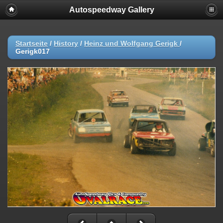
Autospeedway Gallery
Startseite
/
History
/
Heinz und Wolfgang Gerigk
/
Gerigk017